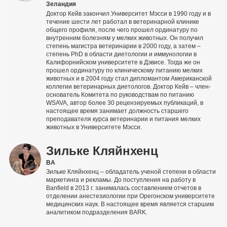
Зеландия
Доктор Кейв закончил Университет Мэсси в 1990 году и в
течение шести лет работал в ветеринарной клинике
общего профиля, после чего прошел ординатуру по
внутренним болезням у мелких животных. Он получил
степень магистра ветеринарии в 2000 году, а затем –
степень PhD в области диетологии и иммунологии в
Калифорнийском университете в Дэвисе. Тогда же он
прошел ординатуру по клиническому питанию мелких
животных и в 2004 году стал дипломантом Американской
коллегии ветеринарных диетологов. Доктор Кейв – член-
основатель Комитета по руководствам по питанию
WSAVA, автор более 30 рецензируемых публикаций, в
настоящее время занимает должность старшего
преподавателя курса ветеринарии и питания мелких
животных в Университете Мэсси.
Зильке Кляйнхенц
BA
Зильке Кляйнхенц – обладатель ученой степени в области
маркетинга и рекламы. До поступления на работу в
Banfield в 2013 г. занималась составлением отчетов в
отделении анестезиологии при Орегонском университете
медицинских наук. В настоящее время является старшим
аналитиком подразделения BARK.