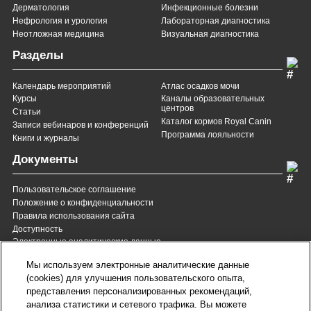
Дерматология
Инфекционные болезни
Нефрология и урология
Лабораторная диагностика
Неотложная медицина
Визуальная диагностика
Разделы
Календарь мероприятий
Атлас осадков мочи
Курсы
Каналы образовательных
центров
Статьи
Каталог кормов Royal Canin
Записи вебинаров и конференций
Программа лояльности
Книги и журналы
Документы
Пользовательское соглашение
Положение о конфиденциальности
Правила использования сайта
Доступность
Электронные аналитические данные
8 (800) 200-37-35
8 (820) 007-137-35
Мы используем электронные аналитические данные
Служба Заботы для России
Служба Заботы для
(cookies) для улучшения пользовательского опыта,
Республики Беларусь
звонок бесплатный для
представления персонализированных рекомендаций,
всех регионов России
анализа статистики и сетевого трафика. Вы можете
contact@royalcanin.ru