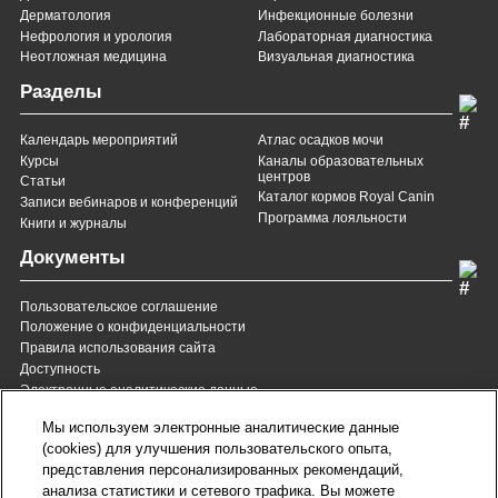
Дерматология
Инфекционные болезни
Нефрология и урология
Лабораторная диагностика
Неотложная медицина
Визуальная диагностика
Разделы
Календарь мероприятий
Атлас осадков мочи
Курсы
Каналы образовательных
центров
Статьи
Каталог кормов Royal Canin
Записи вебинаров и конференций
Программа лояльности
Книги и журналы
Документы
Пользовательское соглашение
Положение о конфиденциальности
Правила использования сайта
Доступность
Электронные аналитические данные
8 (800) 200-37-35
8 (820) 007-137-35
Мы используем электронные аналитические данные
Служба Заботы для России
Служба Заботы для
(cookies) для улучшения пользовательского опыта,
Республики Беларусь
звонок бесплатный для
представления персонализированных рекомендаций,
всех регионов России
анализа статистики и сетевого трафика. Вы можете
contact@royalcanin.ru