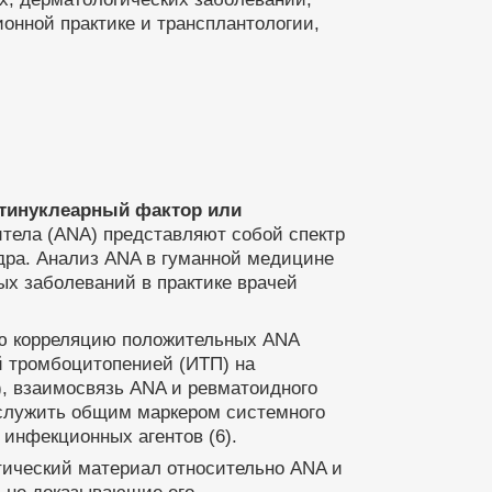
онной практике и трансплантологии,
тинуклеарный фактор или
итела (ANA) представляют собой спектр
ядра. Анализ ANA в гуманной медицине
х заболеваний в практике врачей
ую корреляцию положительных ANA
й тромбоцитопенией (ИТП) на
), взаимосвязь ANA и ревматоидного
т служить общим маркером системного
 инфекционных агентов (6).
етический материал относительно ANA и