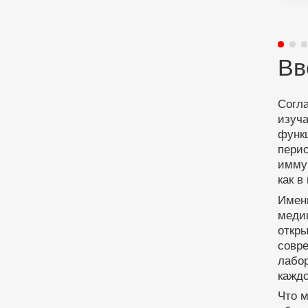
Вв
Согл
изуча
функц
пери
имму
как в
Именн
меди
откры
совр
лабор
каждо
Что 