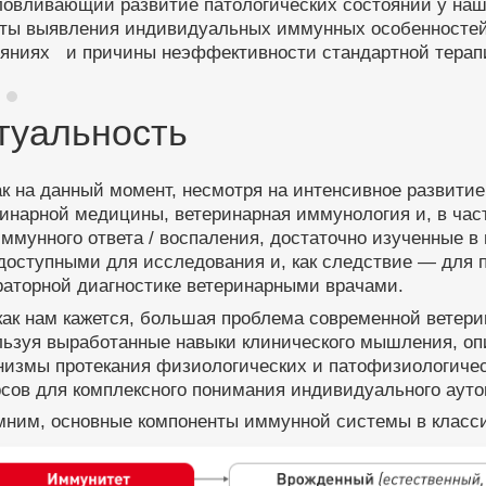
ловливающий развитие патологических состояний у на
кты выявления индивидуальных иммунных особенностей 
ояниях и причины неэффективности стандартной терап
туальность
ак на данный момент, несмотря на интенсивное развит
инарной медицины, ветеринарная иммунология и, в час
ммунного ответа / воспаления, достаточно изученные в
оступными для исследования и, как следствие — для п
раторной диагностике ветеринарными врачами.
как нам кажется, большая проблема современной ветери
льзуя выработанные навыки клинического мышления, о
низмы протекания физиологических и патофизиологичес
сов для комплексного понимания индивидуального ауто
мним, основные компоненты иммунной системы в класс