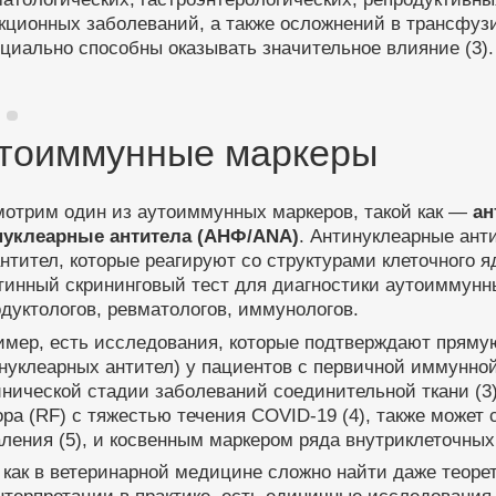
ционных заболеваний, а также осложнений в трансфузи
циально способны оказывать значительное влияние (3).
тоиммунные маркеры
мотрим один из аутоиммунных маркеров, такой как —
ан
нуклеарные антитела (АНФ/ANA)
. Антинуклеарные ант
нтител, которые реагируют со структурами клеточного 
инный скрининговый тест для диагностики аутоиммунны
дуктологов, ревматологов, иммунологов.
имер, есть исследования, которые подтверждают прям
нуклеарных антител) у пациентов c первичной иммунно
нической стадии заболеваний соединительной ткани (3
ра (RF) c тяжестью течения COVID-19 (4), также може
ления (5), и косвенным маркером ряда внутриклеточных
 как в ветеринарной медицине сложно найти даже теор