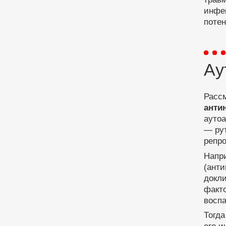
инфек
потен
Ау
Расс
анти
аутоа
— рут
репро
Напр
(анти
докли
факто
воспа
Тогда