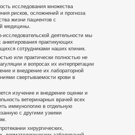
мость исследования множества
ния рисков, осложнений и прогноза
ства жизни пациентов с
ой медицины.
но-исследовательской деятельности мы
х анкетирования практикующих
ющихся сотрудниками наших клиник.
ностью или практически полностью не
агуляции и вопросах их интерпретации
чение и внедрение их лабораторной
ениями свертываемости крови в
ется изучение и внедрение оценки и
ельность ветеринарных врачей всех
ить иммунологию в отдельную
язанную с другими узкими
ом.
протекании хирургических,
х, дерматологических заболеваний,