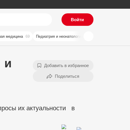
Войти
ая медицина
69
Педиатрия и неонатология
59
Хирургия
57
Ви
 и
Добавить в избранное
просы их актуальности в