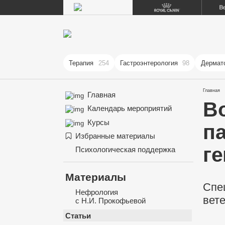
Терапия
254
Гастроэнтерология
98
Дермат
Главная
Главная
В
Календарь мероприятий
Курсы
п
Избранные материалы
г
Психологическая поддержка
Материалы
Спе
Нефрология
вет
с Н.И. Прокофьевой
Статьи