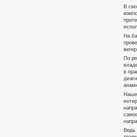
В св
компо
проте
испо
На ба
прове
вете
По ре
влад
в пра
диагн
анам
Наше 
инте
напр
само
напра
Ведь
травм