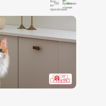
150
16 мин