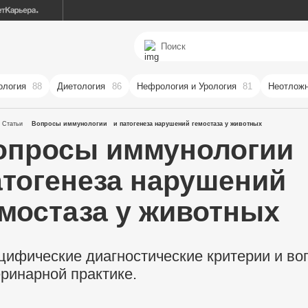
ология
88
Диетология
86
Нефрология и Урология
81
Неотложн
Статьи
Вопросы иммунологии и патогенеза нарушений гемостаза у животных
опросы иммунологии
атогенеза нарушений
емостаза у животных
цифические диагностические критерии и во
еринарной практике.