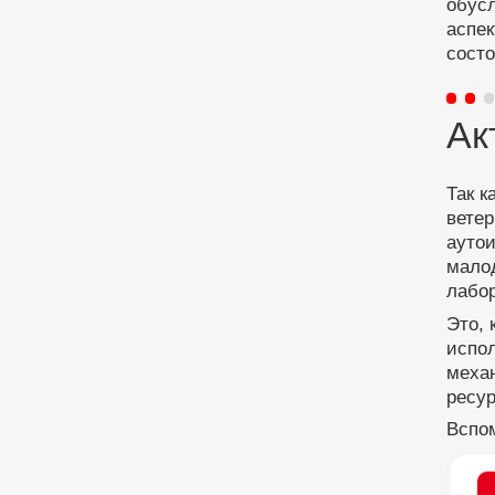
обус
аспе
сост
Ак
Так к
ветер
аутои
малод
лабо
Это, 
испо
меха
ресур
Вспо