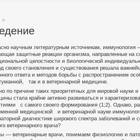
едение
асно научным литературным источникам, иммунология —
ющая защитные реакции организма, направленные на со
иональной целостности и биологической индивидуальнос
од своего становления и существования решала важней
нного ответа и методов борьбы с распространением ос
 гуманной, так и в ветеринарной медицине.
о по причине таких приоритетных для мировой науки и
цины стала крайне активно развиваться и характеризо
тиями с самого своего формирования (1;2). Однако, ра
еменной медицинской и ветеринарной науке иммунолог
аторной диагностике широкого спектра заболеваний и с
го ветеринарного врача?
мы — ветеринарные врачи, понимаем физиологию и пато