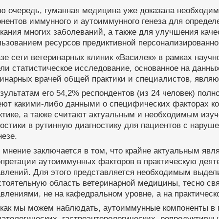
ою очередь, гуманная медицина уже доказала необходи
нентов иммунного и аутоиммунного генеза для определе
кания многих заболеваний, а также для улучшения каче
льзованием ресурсов предиктивной персонализированн
зе сети ветеринарных клиник «Василек» в рамках науч
ли статистическое исследование, основанное на данны
ринарных врачей общей практики и специалистов, явля
зультатам его 54,2% респондентов (из 24 человек) пол
еют какими-либо данными о специфических факторах ко
ктике, а также считают актуальным и необходимым изу
остики в рутинную диагностику для пациентов с наруш
незе.
мнение заключается в том, что крайне актуальным явля
рпретации аутоиммунных факторов в практическую деят
авлений. Для этого представляется необходимым выдел
стоятельную область ветеринарной медицины, тесно св
влениями, не на кафедральном уровне, а на практическ
 как мы можем наблюдать, аутоиммунные компоненты в 
атологических, гастроэнтерологических, репродуктивны