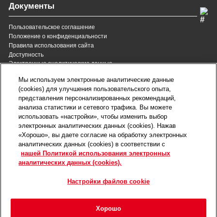
Документы
Пользовательское соглашение
Положение о конфиденциальности
Правила использования сайта
Доступность
Электронные аналитические данные
8 (800) 200-37-35
8 (820) 007-137-35
Мы используем электронные аналитические данные
Служба Заботы для России
Служба Заботы для
(cookies) для улучшения пользовательского опыта,
Республики Беларусь
звонок бесплатный для
представления персонализированных рекомендаций,
всех регионов России
анализа статистики и сетевого трафика. Вы можете
contact@royalcanin.ru
использовать «настройки», чтобы изменить выбор
Техническая поддержка
электронных аналитических данных (cookies). Нажав
Карта сайта
«Хорошо», вы даете согласие на обработку электронных
аналитических данных (cookies) в соответствии с
нашей Политикой использования электронных
Настройки файлов cookie
аналитических данных (cookies).
©2026 Royal Canin SAS. Все права защищены.
Входит в группу компаний Mars, Incorporated.
Настройки файлов cookie
Хорошо