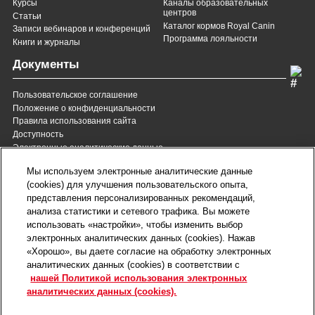
Курсы
Каналы образовательных
центров
Статьи
Каталог кормов Royal Canin
Записи вебинаров и конференций
Программа лояльности
Книги и журналы
Документы
Пользовательское соглашение
Положение о конфиденциальности
Правила использования сайта
Доступность
Электронные аналитические данные
8 (800) 200-37-35
8 (820) 007-137-35
Мы используем электронные аналитические данные
Служба Заботы для России
Служба Заботы для
(cookies) для улучшения пользовательского опыта,
Республики Беларусь
звонок бесплатный для
представления персонализированных рекомендаций,
всех регионов России
анализа статистики и сетевого трафика. Вы можете
contact@royalcanin.ru
использовать «настройки», чтобы изменить выбор
Техническая поддержка
электронных аналитических данных (cookies). Нажав
Карта сайта
«Хорошо», вы даете согласие на обработку электронных
аналитических данных (cookies) в соответствии с
нашей Политикой использования электронных
Настройки файлов cookie
аналитических данных (cookies).
©2026 Royal Canin SAS. Все права защищены.
Входит в группу компаний Mars, Incorporated.