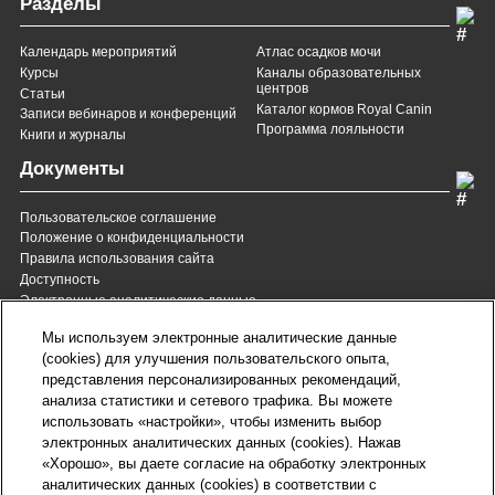
Разделы
Календарь мероприятий
Атлас осадков мочи
Курсы
Каналы образовательных
центров
Статьи
Каталог кормов Royal Canin
Записи вебинаров и конференций
Программа лояльности
Книги и журналы
Документы
Пользовательское соглашение
Положение о конфиденциальности
Правила использования сайта
Доступность
Электронные аналитические данные
8 (800) 200-37-35
8 (820) 007-137-35
Мы используем электронные аналитические данные
Служба Заботы для России
Служба Заботы для
(cookies) для улучшения пользовательского опыта,
Республики Беларусь
звонок бесплатный для
представления персонализированных рекомендаций,
всех регионов России
анализа статистики и сетевого трафика. Вы можете
contact@royalcanin.ru
использовать «настройки», чтобы изменить выбор
Техническая поддержка
электронных аналитических данных (cookies). Нажав
Карта сайта
«Хорошо», вы даете согласие на обработку электронных
аналитических данных (cookies) в соответствии с