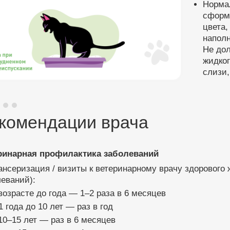
Нормал
сформ
цвета,
наполн
Не до
жидког
слизи
комендации врача
ринарная профилактика заболеваний
нсеризация / визиты к ветеринарному врачу здорового
еваний):
возрасте до года — 1–2 раза в 6 месяцев
1 года до 10 лет — раз в год
10–15 лет — раз в 6 месяцев