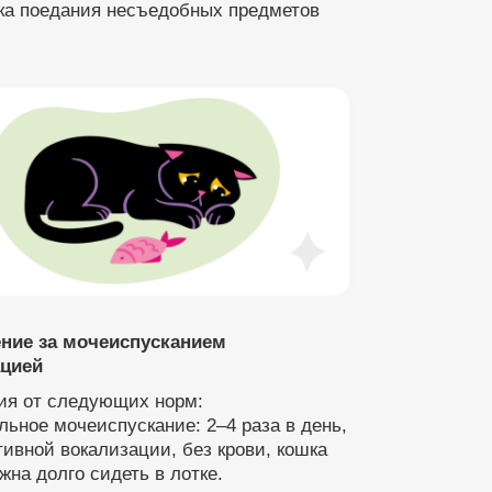
ка поедания несъедобных предметов
ние за мочеиспусканием
цией
ия от следующих норм:
ьное мочеиспускание: 2–4 раза в день,
тивной вокализации, без крови, кошка
жна долго сидеть в лотке.