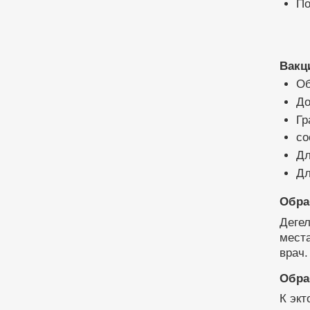
По
Вакц
Об
До
Гр
со
Дл
Дл
Обра
Дегел
места
врач.
Обра
К экт