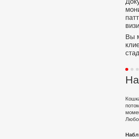
Док
мони
пат
визи
Вы м
кли
стад
На
Кошка
пото
момен
Любо
Набл