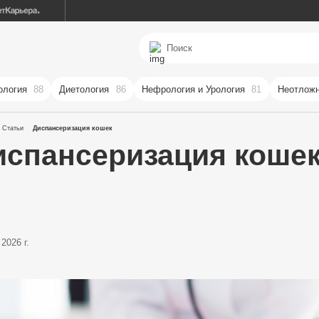
ология
88
Диетология
86
Нефрология и Урология
81
Неотложн
Статьи
Диспансеризация кошек
испансеризация коше
2026 г.