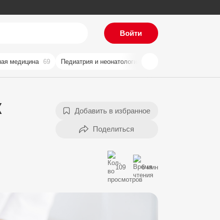
Войти
ая медицина
69
Педиатрия и неонатология
59
Хирургия
57
Ви
к
Добавить в избранное
109
6 мин