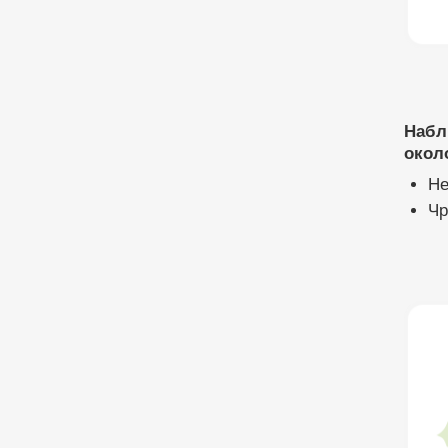
Набл
около
Не
Чр