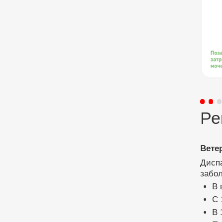
Ре
Вете
Диспа
забол
В 
С 
В 