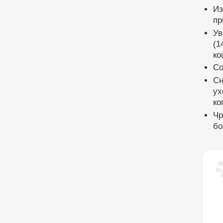
Из
пр
Ув
(1
ко
Со
Сн
ух
ко
Чр
бо