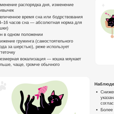
менение распорядка дня, изменение
ивычек
еличенное время сна или бодрствования
4–16 часов сна — абсолютная норма для
шки)
н в одном положении
ижение груминга (самостоятельного
ода за шерстью), реже использует
гтеточку
езмерная вокализация — кошка мяукает
льше, чаще, громче обычного
Наблюде
Сниже
указан
соглас
Более