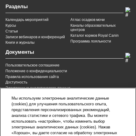
Разделы
Календарь мероприятий
Атлас осадков мочи
Курсы
Каналы образовательных
центров
Статьи
Каталог кормов Royal Canin
Записи вебинаров и конференций
Программа лояльности
Книги и журналы
Документы
Пользовательское соглашение
Положение о конфиденциальности
Правила использования сайта
Доступность
Электронные аналитические данные
8 (800) 200-37-35
8 (820) 007-137-35
Мы используем электронные аналитические данные
Служба Заботы для России
Служба Заботы для
(cookies) для улучшения пользовательского опыта,
Республики Беларусь
звонок бесплатный для
представления персонализированных рекомендаций,
всех регионов России
анализа статистики и сетевого трафика. Вы можете
contact@royalcanin.ru
использовать «настройки», чтобы изменить выбор
Техническая поддержка
электронных аналитических данных (cookies). Нажав
Карта сайта
«Хорошо», вы даете согласие на обработку электронных