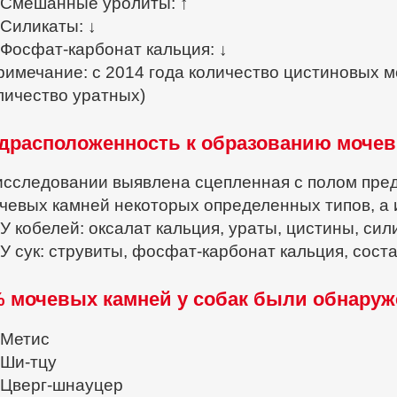
Смешанные уролиты: ↑
Силикаты: ↓
Фосфат-карбонат кальция: ↓
римечание: с 2014 года количество цистиновых 
личество уратных)
драсположенность к образованию моче
исследовании выявлена сцепленная с полом пре
чевых камней некоторых определенных типов, а 
У кобелей: оксалат кальция, ураты, цистины, си
У сук: струвиты, фосфат-карбонат кальция, сост
% мочевых камней у собак были обнару
Метис
Ши-тцу
Цверг-шнауцер