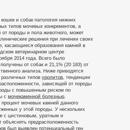
 кошек и собак патология нижних
ых типов мочевых конкрементов, а
 от породы и пола животного, может
линические решения при лечении своих
е, касающиеся образования камней в
адском ветеринарном центре
оября 2014 года. Всего было
 получены от собак и 21,1% (20 183) от
твенного анализа. Ниже приводятся
ь различных типов
уролитов
, тенденции
едрасположенности, зависящей от породы
породы с повышенным риском по
ды с
мочекаменной болезнью
.
 процент мочевых камней данного
женных у этой породы. У нескольких
ые с цистиновым, уратным и
ет объяснять предрасположенность
еров был выявлен потенциальный ген