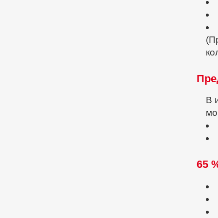
(П
ко
Пре
В 
мо
65 