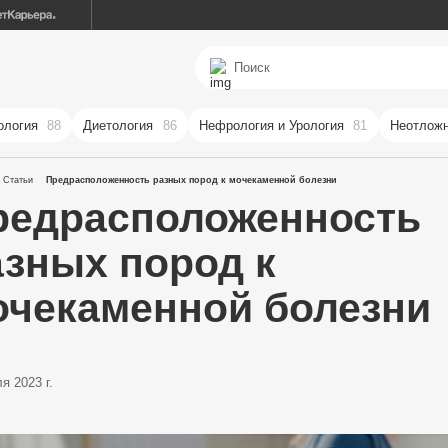
ология
88
Диетология
86
Нефрология и Урология
81
Неотложн
Статьи
Предрасположенность разных пород к мочекаменной болезни
редрасположенность
азных пород к
очекаменной болезни
я 2023 г.