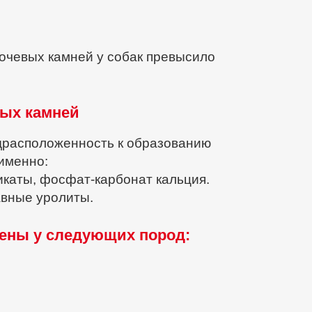
мочевых камней у собак превысило
вых камней
драсположенность к образованию
именно:
ликаты, фосфат-карбонат кальция.
авные уролиты.
жены у следующих пород: