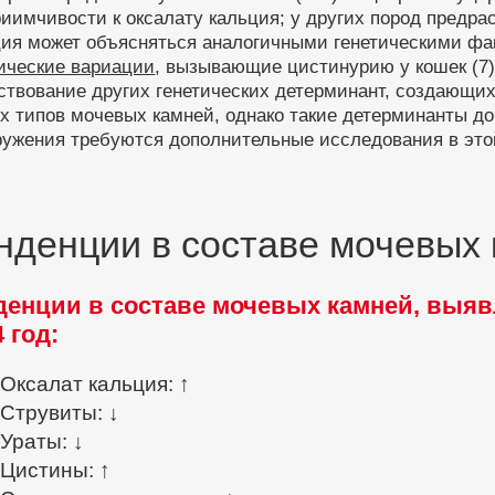
иимчивости к оксалату кальция; у других пород предра
ция может объясняться аналогичными генетическими фа
ические вариации
, вызывающие цистинурию у кошек (7).
ствование других генетических детерминант, создающи
х типов мочевых камней, однако такие детерминанты до
ружения требуются дополнительные исследования в это
нденции в составе мочевых 
денции в составе мочевых камней, выяв
 год:
Оксалат кальция: ↑
Струвиты: ↓
Ураты: ↓
Цистины: ↑