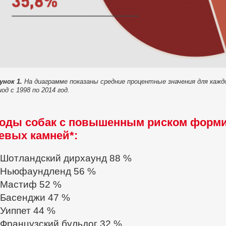
унок 1.
На диаграмме показаны средние процентные значения для кажд
од с 1998 по 2014 год.
оды собак с повышенным риском форм
евых камней*:
Шотландский дирхаунд 88 %
Ньюфаундленд 56 %
Мастиф 52 %
Басенджи 47 %
Уиппет 44 %
Французский бульдог 32 %