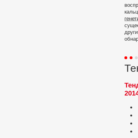
воспр
каль
генет
суще
други
обна
Те
Тен
2014