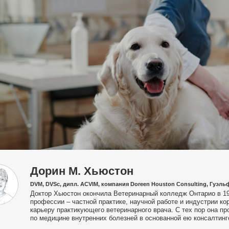
Дорин М. Хьюстон
DVM, DVSc, дипл. ACVIM, компания Doreen Houston Consulting, Гуэль
Доктор Хьюстон окончила Ветеринарный колледж Онтарио в 19
профессии – частной практике, научной работе и индустрии к
карьеру практикующего ветеринарного врача. С тех пор она пр
по медицине внутренних болезней в основанной ею консалтинг