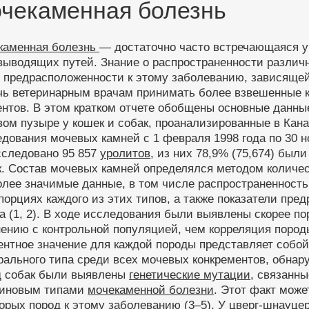
чекаменная болезнь
каменная болезнь
— достаточно часто встречающаяся у
ыводящих путей. Знание о распространенности различн
 предрасположенности к этому заболеванию, зависящей
чь ветеринарным врачам принимать более взвешенные к
нтов. В этом кратком отчете обобщены основные данны
ом пузыре у кошек и собак, проанализированные в Кан
дования мочевых камней с 1 февраля 1998 года по 30 н
сследовано 95 857
уролитов
, из них 78,9% (75,674) были
. Состав мочевых камней определялся методом количес
олее значимые данные, в том числе распространенност
порциях каждого из этих типов, а также показатели пр
а (1, 2). В ходе исследования были выявлены скорее 
нению с контрольной популяцией, чем корреляция поро
нтное значение для каждой породы представляет собой
ального типа среди всех мочевых конкрементов, обнару
д собак были выявлены
генетические мутации
, связанн
тиновым типами
мочекаменной болезни
. Этот факт мож
орых пород к этому заболеванию (3–5). У цверг-шнауц