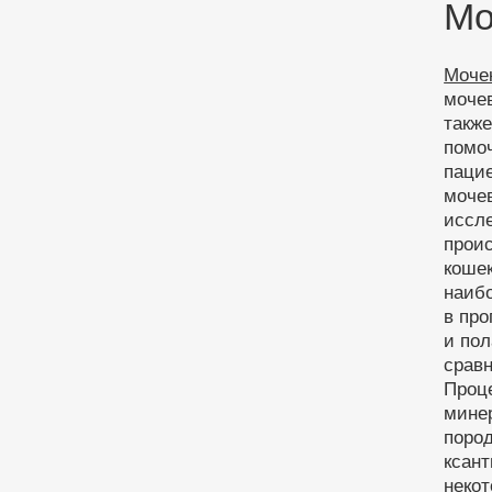
Мо
Моче
мочев
также
помо
пацие
мочев
иссле
прои
кошек
наиб
в про
и пол
срав
Проце
минер
поро
ксан
некот