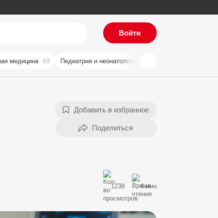
Войти
ая медицина
69
Педиатрия и неонатология
59
Хирургия
57
Ви
Добавить в избранное
1238
4 мин