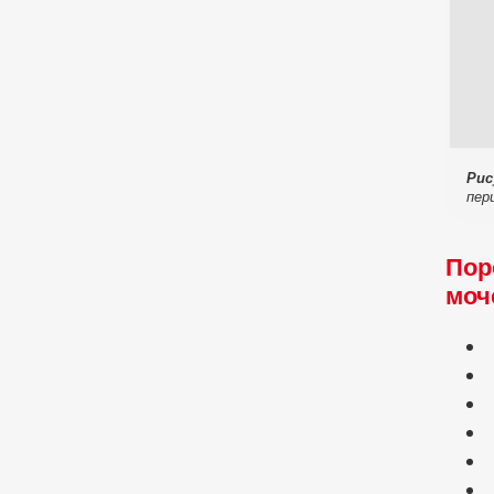
Рис
пери
Пор
моч