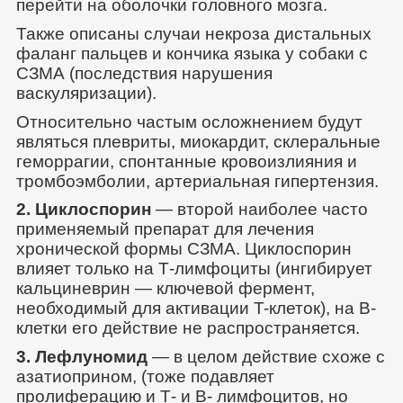
перейти на оболочки головного мозга.
Также описаны случаи некроза дистальных
фаланг пальцев и кончика языка у собаки с
СЗМА (последствия нарушения
васкуляризации).
Относительно частым осложнением будут
являться плевриты, миокардит, склеральные
геморрагии, спонтанные кровоизлияния и
тромбоэмболии, артериальная гипертензия.
2. Циклоспорин
— второй наиболее часто
применяемый препарат для лечения
хронической формы СЗМА. Циклоспорин
влияет только на Т-лимфоциты (ингибирует
кальциневрин — ключевой фермент,
необходимый для активации T-клеток), на В-
клетки его действие не распространяется.
3. Лефлуномид
— в целом действие схоже с
азатиоприном, (тоже подавляет
пролиферацию и Т- и В- лимфоцитов, но