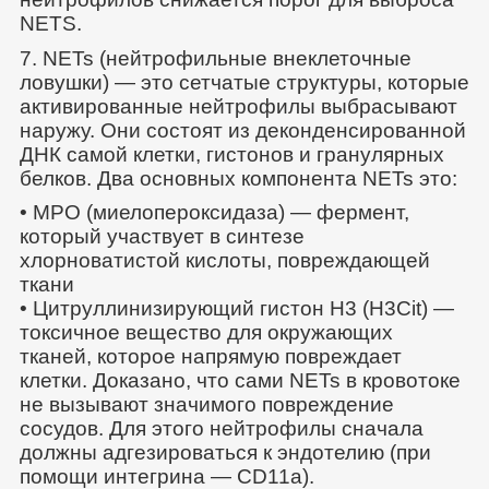
NETS.
7. NETs (нейтрофильные внеклеточные
ловушки) — это сетчатые структуры, которые
активированные нейтрофилы выбрасывают
наружу. Они состоят из деконденсированной
ДНК самой клетки, гистонов и гранулярных
белков. Два основных компонента NETs это:
• МРО (миелопероксидаза) — фермент,
который участвует в синтезе
хлорноватистой кислоты, повреждающей
ткани
• Цитруллинизирующий гистон Н3 (Н3Cit) —
токсичное вещество для окружающих
тканей, которое напрямую повреждает
клетки. Доказано, что сами NETs в кровотоке
не вызывают значимого повреждение
сосудов. Для этого нейтрофилы сначала
должны адгезироваться к эндотелию (при
помощи интегрина — СD11a).