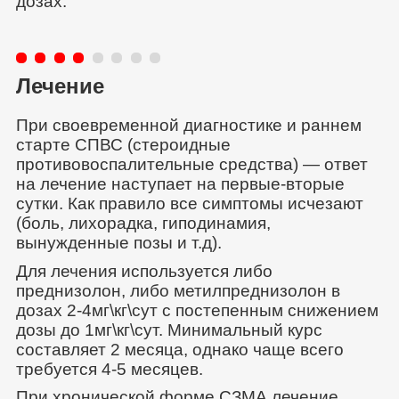
дозах.
Лечение
При своевременной диагностике и раннем
старте СПВС (стероидные
противовоспалительные средства) — ответ
на лечение наступает на первые-вторые
сутки. Как правило все симптомы исчезают
(боль, лихорадка, гиподинамия,
вынужденные позы и т.д).
Для лечения используется либо
преднизолон, либо метилпреднизолон в
дозах 2-4мг\кг\сут с постепенным снижением
дозы до 1мг\кг\сут. Минимальный курс
составляет 2 месяца, однако чаще всего
требуется 4-5 месяцев.
При хронической форме СЗМА лечение