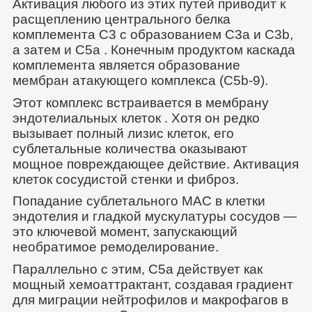
Активация любого из этих путей приводит к
расщеплению центрального белка
комплемента C3 с образованием C3a и C3b,
а затем и C5a . Конечным продуктом каскада
комплемента является образование
мембран атакующего комплекса (C5b-9).
Этот комплекс встраивается в мембрану
эндотелиальных клеток . Хотя он редко
вызывает полный лизис клеток, его
сублетальные количества оказывают
мощное повреждающее действие. Активация
клеток сосудистой стенки и фиброз.
Попадание сублетального MAC в клетки
эндотелия и гладкой мускулатуры сосудов —
это ключевой момент, запускающий
необратимое ремоделирование.
Параллельно с этим, C5a действует как
мощный хемоаттрактант, создавая градиент
для миграции нейтрофилов и макрофагов в