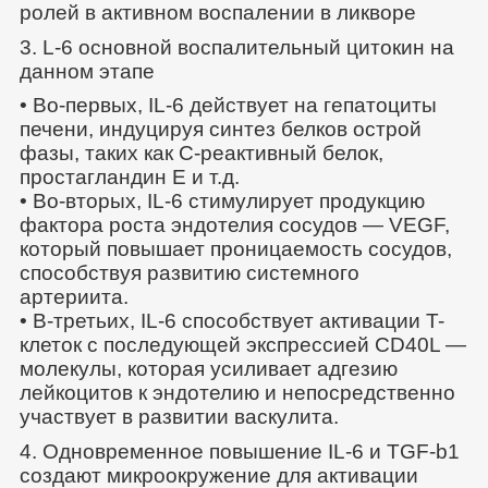
ролей в активном воспалении в ликворе
3. L-6 основной воспалительный цитокин на
данном этапе
• Во-первых, IL-6 действует на гепатоциты
печени, индуцируя синтез белков острой
фазы, таких как C-реактивный белок,
простагландин Е и т.д.
• Во-вторых, IL-6 стимулирует продукцию
фактора роста эндотелия сосудов — VEGF,
который повышает проницаемость сосудов,
способствуя развитию системного
артериита.
• В-третьих, IL-6 способствует активации T-
клеток с последующей экспрессией CD40L —
молекулы, которая усиливает адгезию
лейкоцитов к эндотелию и непосредственно
участвует в развитии васкулита.
4. Одновременное повышение IL-6 и TGF-b1
создают микроокружение для активации