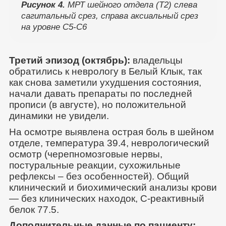
Рисунок 4.
МРТ шейного отдела (Т2) слева
сагитальный срез, справа аксиальный срез
на уровне С5-С6
Третий эпизод (октябрь):
владельцы
обратились к неврологу в Белый Клык, так
как снова заметили ухудшения состояния,
начали давать препараты по последней
прописи (в августе), но положительной
динамики не увидели.
На осмотре выявлена острая боль в шейном
отделе, температура 39.4, неврологический
осмотр (черепномозговые нервы,
постуральные реакции, сухожильные
рефлексы – без особенностей). Общий
клинический и биохимический анализы крови
— без клинических находок, С-реактивный
белок 77.5.
Дополнительные данные по пациенту: