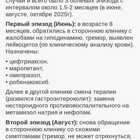
случай и всего было 3 болевых эпизода с
интервалом около 1.5-2 месяцев (в июне,
августе, октябре 2025г).
Первый эпизод (Июнь):
в возрасте 8
месяцев, обратились в стороннюю клинику с
жалобами на гиподинамию, тремор, выявлен
лейкоцитоз (по клиническому анализу крови).
Назначены:
• цефтриаксон,
• маропетант,
• омепразол,
• робенакоксиб.
Далее в другой клинике смена терапии
(развился гастроэнтероколит): замена
нестероидного противовоспалительного на
метамизол натрия и нефопам.
Второй эпизод (Август):
снова обращение
в стороннюю клинику со схожими
симптомами (тремор, не может отряхнуться,