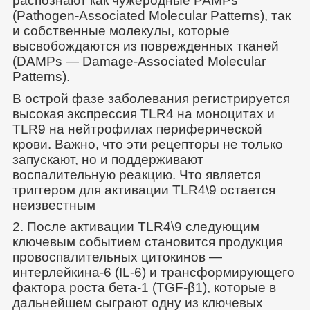
распознают как чужеродные PAMPs
(Pathogen-Associated Molecular Patterns), так
и собственные молекулы, которые
высвобождаются из поврежденных тканей
(DAMPs — Damage-Associated Molecular
Patterns).
В острой фазе заболевания регистрируется
высокая экспрессия TLR4 на моноцитах и
TLR9 на нейтрофилах периферической
крови. Важно, что эти рецепторы не только
запускают, но и поддерживают
воспалительную реакцию. Что является
триггером для активации TLR4\9 остается
неизвестным
2. После активации TLR4\9 следующим
ключевым событием становится продукция
провоспалительных цитокинов —
интерлейкина-6 (IL-6) и трансформирующего
фактора роста бета-1 (TGF-β1), которые в
дальнейшем сыграют одну из ключевых