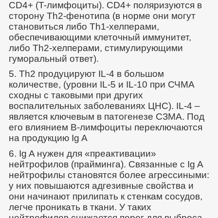
CD4+ (T-лимфоциты). CD4+ поляризуются в
сторону Th2-фенотипа (в норме они могут
становиться либо Th1-хелперами,
обеспечивающими клеточный иммунитет,
либо Th2-хелперами, стимулирующими
гуморальный ответ).
5. Th2 продуцируют IL-4 в большом
количестве, (уровни IL-5 и IL-10 при СЧМА
сходны с таковыми при других
воспалительных заболеваниях ЦНС). IL-4 –
является ключевым в патогенезе СЗМА. Под
его влиянием В-лимфоциты переключаются
на продукцию Ig A
6. Ig A нужен для «преактивации»
нейтрофилов (прайминга). Связанные с Ig A
нейтрофилы становятся более агрессиными:
у них повышаются адгезивные свойства и
они начинают прилипать к стенкам сосудов,
легче проникать в ткани. У таких
нейтрофилов снижается порог для выброса