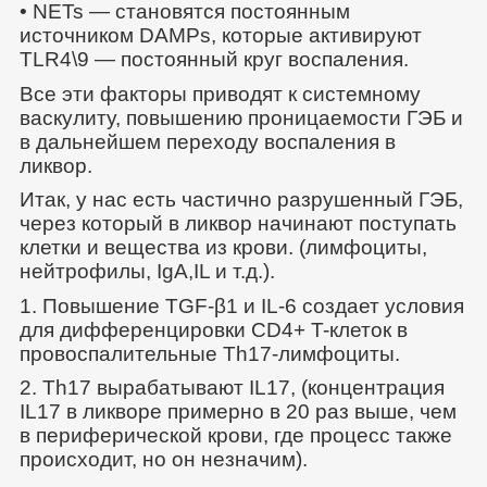
• NETs — становятся постоянным
источником DAMPs, которые активируют
TLR4\9 — постоянный круг воспаления.
Все эти факторы приводят к системному
васкулиту, повышению проницаемости ГЭБ и
в дальнейшем переходу воспаления в
ликвор.
Итак, у нас есть частично разрушенный ГЭБ,
через который в ликвор начинают поступать
клетки и вещества из крови. (лимфоциты,
нейтрофилы, IgA,IL и т.д.).
1. Повышение TGF-β1 и IL-6 создает условия
для дифференцировки CD4+ T-клеток в
провоспалительные Th17-лимфоциты.
2. Th17 вырабатывают IL17, (концентрация
IL17 в ликворе примерно в 20 раз выше, чем
в периферической крови, где процесс также
происходит, но он незначим).