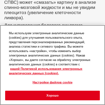
СПВС) может «смазать» картину в анализе
спинно-мозговой жидкости и мы не увидим
плеоцитоз (увеличение клеточности
ликвора).
Для купирования болевого синдрома
пациенту оставлена симптоматическая
Мы используем электронные аналитические данные
обезболивающая терапия (НПВС заменен на
(cookies) для улучшения пользовательского опыта,
метамизол, препараты для контроля
представления персонализированных рекомендаций,
хронической боли и миорелаксанты).
анализа статистики и сетевого трафика. Вы можете
использовать «настройки», чтобы изменить выбор
Через 48 часов провели пункцию большой
электронных аналитических данных (cookies). Нажав
затылочной цистерны, анализ ликвора
«Хорошо», вы даете согласие на обработку электронных
выявил смешанный плеоцитоз с
аналитических данных (cookies) в соответствии с
преобладанием дегенеративных
нашей Политикой использования электронных
нейтрофилов, лимфоциты 14%,
аналитических данных (cookies).
микроальбуминемию. Посев ликвора — без
Настройки файлов cookie
роста, неоспороз (ПЦР) — отрицательный.
Диагноз СЗМА считается относительно
Хорошо
подтвержденным и Крейгу начинают
Главная
Мероприятия
Войти
Избранное
Меню
пробное лечение — преднизолон в дозе