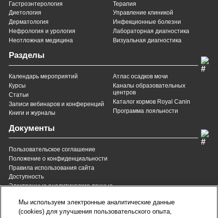
Гастроэнтерология
Терапия
Диетология
Управление клиникой
Дерматология
Инфекционные болезни
Нефрология и урология
Лабораторная диагностика
Неотложная медицина
Визуальная диагностика
Разделы
Календарь мероприятий
Атлас осадков мочи
Курсы
Каналы образовательных
центров
Статьи
Каталог кормов Royal Canin
Записи вебинаров и конференций
Программа лояльности
Книги и журналы
Документы
Пользовательское соглашение
Положение о конфиденциальности
Правила использования сайта
Доступность
Электронные аналитические данные
8 (800) 200-37-35
8 (820) 007-137-35
Мы используем электронные аналитические данные
Служба Заботы для России
Служба Заботы для
(cookies) для улучшения пользовательского опыта,
Республики Беларусь
звонок бесплатный для