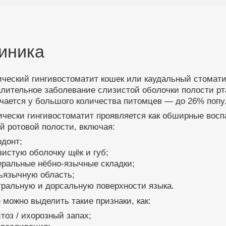
иника
ический гингивостоматит кошек или каудальный стома
лительное заболевание слизистой оболочки полости рт
ечается у большого количества питомцев — до 26% попу
ически гингивостоматит проявляется как обширные вос
й ротовой полости, включая:
одонт;
зистую оболочку щёк и губ;
еральные нёбно-язычные складки;
ъязычную область;
тральную и дорсальную поверхности языка.
 можно выделить такие признаки, как:
итоз / ихорозный запах;