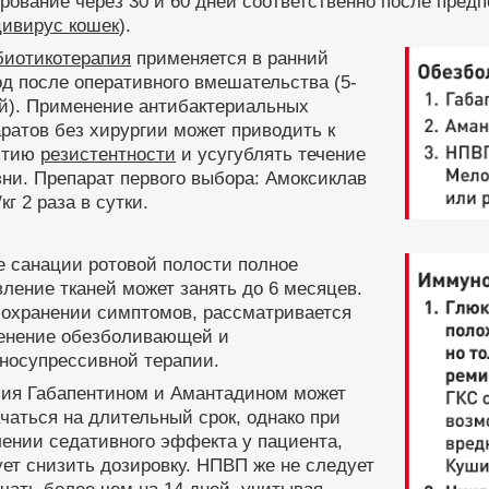
рование через 30 и 60 дней соответственно после предп
цивирус кошек
).
биотикотерапия
применяется в ранний
д после оперативного вмешательства (5-
ей). Применение антибактериальных
ратов без хирургии может приводить к
итию
резистентности
и усугублять течение
ни. Препарат первого выбора: Амоксиклав
/кг 2 раза в сутки.
е санации ротовой полости полное
ление тканей может занять до 6 месяцев.
сохранении симптомов, рассматривается
енение обезболивающей и
носупрессивной терапии.
пия Габапентином и Амантадином может
чаться на длительный срок, однако при
ении седативного эффекта у пациента,
ет снизить дозировку. НПВП же не следует