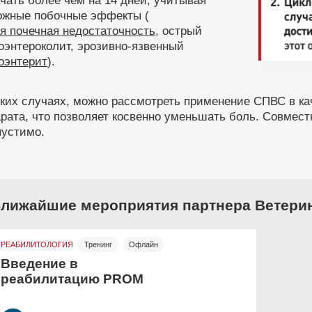
чать более чем на 14 дней, учитывая
ожные побочные эффекты (
я почечная недостаточность
, острый
оэнтероколит, эрозивно-язвенный
оэнтерит
).
ких случаях, можно рассмотреть применение СПВС в ка
арата, что позволяет косвенно уменьшать боль. Совме
пустимо.
лижайшие мероприятия партнера Ветери
РЕАБИЛИТОЛОГИЯ
Тренинг
Офлайн
Бесплатно
Введение в
реабилитацию PROM