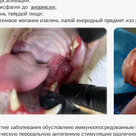
ерсаливация;
 дисфагии до
анорексии
;
знь твёрдой пищи;
язчивое желание извлечь лапой инородный предмет изо 
итие заболевания обусловлено иммуноопосредованным п
ическую пероральную антигенную стимуляцию различног