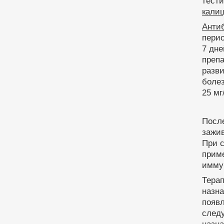
тести
кали
Анти
перио
7 дн
препа
разв
болез
25 мг
Посл
зажив
При 
прим
имму
Тера
назна
появл
следу