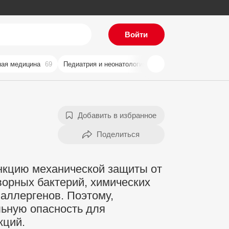
Войти
ая медицина
69
Педиатрия и неонатология
59
Хирургия
57
Ви
Добавить в избранное
нкцию механической защиты от
орных бактерий, химических
аллергенов. Поэтому,
льную опасность для
кций.