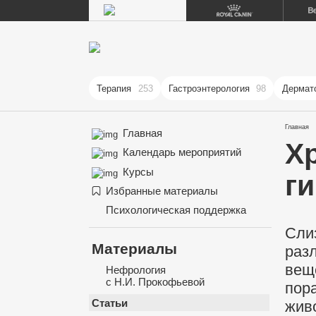
Терапия
253
Гастроэнтерология
98
Дермат
Главная
Главная
Х
Календарь мероприятий
Курсы
г
Избранные материалы
Психологическая поддержка
Сли
Материалы
раз
вещ
Нефрология
с Н.И. Прокофьевой
пор
Статьи
жив