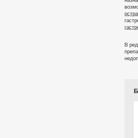
назна
возм
остра
гастр
гастр
В ред
преп
недо
Б