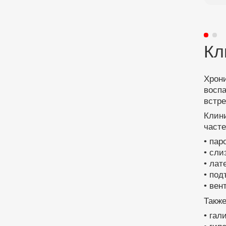
Кл
Хрон
воспа
встр
Клин
часте
• пар
• сли
• лат
• под
• вен
Также
• гал