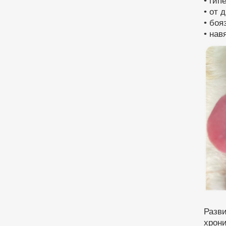
• гип
• от
• боя
• нав
Разв
хрон