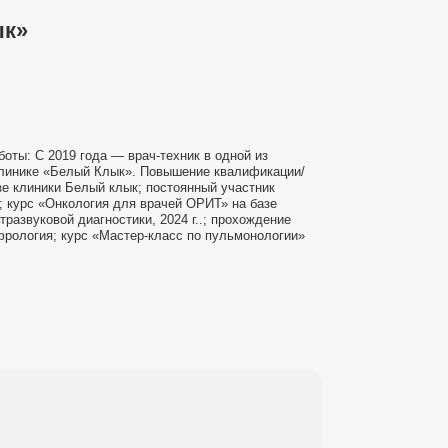
ык»
оты: С 2019 года — врач-техник в одной из
 клинике «Белый Клык». Повышение квалификации/
е клиники Белый клык; постоянный участник
 курс «Онкология для врачей ОРИТ» на базе
развуковой диагностики, 2024 г..; прохождение
фрология; курс «Мастер-класс по пульмонологии»