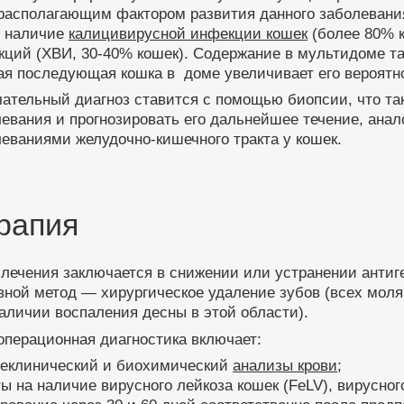
асполагающим фактором развития данного заболевания 
е наличие
калицивирусной инфекции кошек
(более 80% к
ций (ХВИ, 30-40% кошек). Содержание в мультидоме та
ая последующая кошка в доме увеличивает его вероятн
ательный диагноз ставится с помощью биопсии, что та
евания и прогнозировать его дальнейшее течение, ана
еваниями желудочно-кишечного тракта у кошек.
рапия
лечения заключается в снижении или устранении антиг
ной метод — хирургическое удаление зубов (всех моля
аличии воспаления десны в этой области).
операционная диагностика включает:
щеклинический и биохимический
анализы крови
;
ты на наличие вирусного лейкоза кошек (FeLV), вирусно