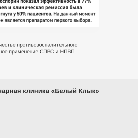
честве противовоспалительного
стное применение СПВС и НПВП
нарная клиника «Белый Клык»