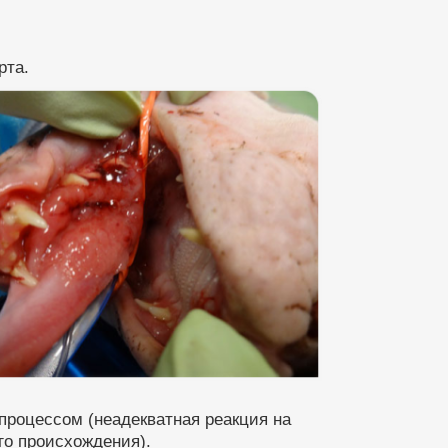
рта.
роцессом (неадекватная реакция на
о происхождения).