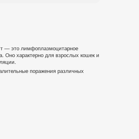
тит — это лимфоплазмоцитарное
а. Оно характерно для взрослых кошек и
ляции.
палительные поражения различных