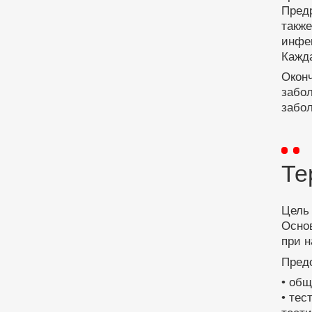
Предр
такж
инфек
Кажд
Оконч
забол
забол
Те
Цель 
Основ
при н
Пред
• об
• тес