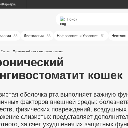
ология
88
Диетология
86
Нефрология и Урология
81
Неотложн
Статьи
Хронический гингивостоматит кошек
ронический
ингивостоматит кошек
зистая оболочка рта выполняет важную фу
личных факторов внешней среды: болезнетв
еств, физических повреждений, воздушных 
ажение слизистых представляет дополните
отного, за счет ухудшения их защитных фун