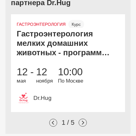
партнера Dr.Hug
ГАСТРОЭНТЕРОЛОГИЯ
Курс
Л
Гастроэнтерология
О
Онлайн и офлайн
Бесплатно
мелких домашних
с
животных - программа
г
дополнительной
12 -
12
10:00
профессиональной
переподготовки
мая
ноября
По Москве
с
Dr.Hug
1 / 5