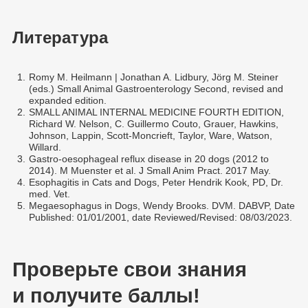
Литература
1.
Romy M. Heilmann | Jonathan A. Lidbury, Jörg M. Steiner
(eds.) Small Animal Gastroenterology Second, revised and
expanded edition.
2.
SMALL ANIMAL INTERNAL MEDICINE FOURTH EDITION,
Richard W. Nelson, C. Guillermo Couto, Grauer, Hawkins,
Johnson, Lappin, Scott-Moncrieft, Taylor, Ware, Watson,
Willard.
3.
Gastro-oesophageal reflux disease in 20 dogs (2012 to
2014). M Muenster et al. J Small Anim Pract. 2017 May.
4.
Esophagitis in Cats and Dogs, Peter Hendrik Kook, PD, Dr.
med. Vet.
5.
Megaesophagus in Dogs, Wendy Brooks. DVM. DABVP, Date
Published: 01/01/2001, date Reviewed/Revised: 08/03/2023.
Проверьте свои знания
и получите баллы!