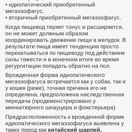
• идиопатический приобретенный
мегаэзофагус,
• вторичный приобретенный мегаэзофагус.
Когда пищевод теряет тонус и расширяется,
он не может должным образом
координировать движение пищи в желудок. В
результате пища имеет тенденцию просто
перекатываться по пищеводу под действием
силы тяжести и в конечном итоге во время
регургитации попадать обратно на пол.
Врожденная форма идиопатического
мегаэзофагуса встречается как у собак, так и
у кошек (реже), точная причина его не
определена, предположена наследственная
передача (продемонстрировано у
миниатюрного шнауцера и фокстерьера).
Предрасположенность к врожденной форме
идиопатического мегаэзофагуса выявлена у
таких пород как
китайский шарпей,