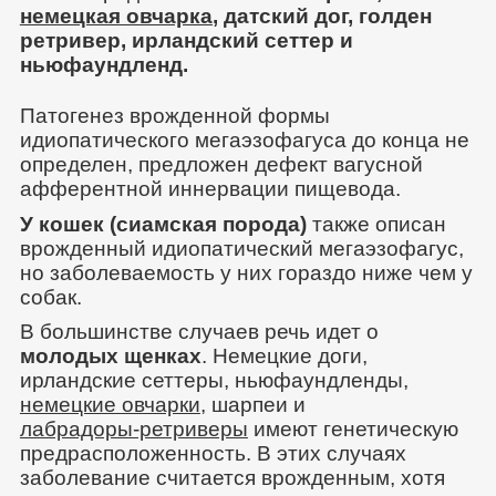
немецкая овчарка
,
датский дог, голден
ретривер, ирландский сеттер и
ньюфаундленд.
Патогенез врожденной формы
идиопатического мегаэзофагуса до конца не
определен, предложен дефект вагусной
афферентной иннервации пищевода.
У кошек (сиамская порода)
также описан
врожденный идиопатический мегаэзофагус,
но заболеваемость у них гораздо ниже чем у
собак.
В большинстве случаев речь идет о
молодых щенках
. Немецкие доги,
ирландские сеттеры, ньюфаундленды,
немецкие овчарки
, шарпеи и
лабрадоры-ретриверы
имеют генетическую
предрасположенность. В этих случаях
заболевание считается врожденным, хотя