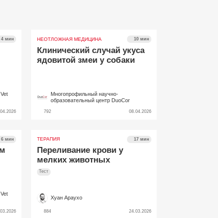
НЕОТЛОЖНАЯ МЕДИЦИНА
4 мин
10 мин
Клинический случай укуса
ядовитой змеи у собаки
Vet
Многопрофильный научно-
образовательный центр DuoCor
.04.2026
792
08.04.2026
ТЕРАПИЯ
6 мин
17 мин
ом
Переливание крови у
мелких животных
Тест
ь
Vet
Хуан Араухо
.03.2026
884
24.03.2026