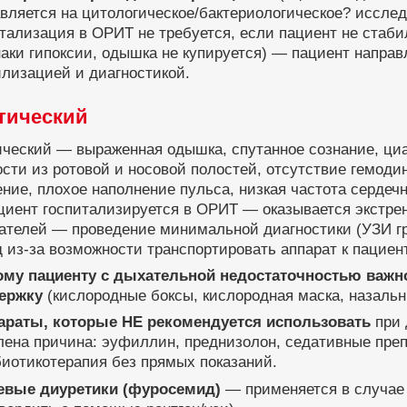
вляется на цитологическое/бактериологическое? иссле
тализация в ОРИТ не требуется, если пациент не стаб
аки гипоксии, одышка не купируется) — пациент напра
лизацией и диагностикой.
тический
ический — выраженная одышка, спутанное сознание, ци
сти из ротовой и носовой полостей, отсутствие гемоди
ние, плохое наполнение пульса, низкая частота сердеч
циент госпитализируется в ОРИТ — оказывается экстре
зателей — проведение минимальной диагностики (УЗИ г
 из-за возможности транспортировать аппарат к пациент
му пациенту с дыхательной недостаточностью важн
ержку
(кислородные боксы, кислородная маска, назальн
араты, которые НЕ рекомендуется использовать
при 
ена причина: эуфиллин, преднизолон, седативные преп
иотикотерапия без прямых показаний.
евые диуретики
(фуросемид)
— применяется в случа