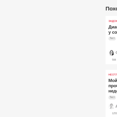
Пох
ЭНДО
Диа
у с
Тест
508
НЕОТ
Мой
про
нед
Тест
125