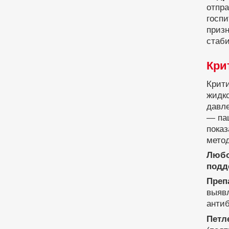
отпра
госпи
призн
стаби
Кри
Крит
жидко
давле
— па
пока
метод
Любо
подд
Преп
выявл
антиб
Петл