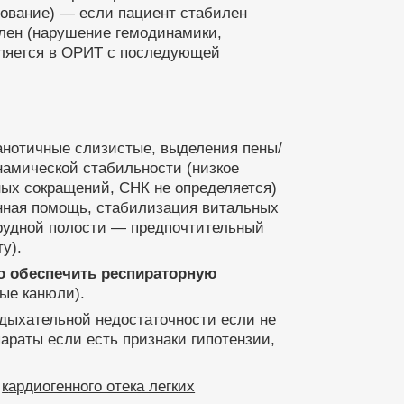
дование) — если пациент стабилен
илен (нарушение гемодинамики,
вляется в ОРИТ с последующей
анотичные слизистые, выделения пены/
намической стабильности (низкое
ных сокращений, СНК не определяется)
нная помощь, стабилизация витальных
рудной полости — предпочтительный
у).
о обеспечить респираторную
ые канюли).
дыхательной недостаточности если не
араты если есть признаки гипотензии,
е
к
ардиогенного отека легких