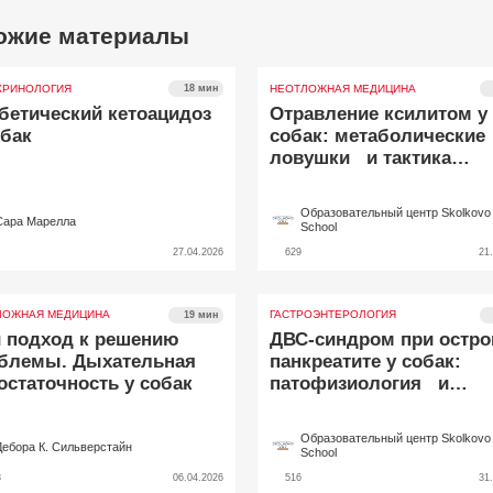
ожие материалы
КРИНОЛОГИЯ
НЕОТЛОЖНАЯ МЕДИЦИНА
18 мин
бетический кетоацидоз
Отравление ксилитом у
обак
собак: метаболические
ловушки и тактика
ведения
Образовательный центр Skolkovo 
Сара Марелла
School
27.04.2026
629
21
ЛОЖНАЯ МЕДИЦИНА
ГАСТРОЭНТЕРОЛОГИЯ
19 мин
 подход к решению
ДВС-синдром при остр
блемы. Дыхательная
панкреатите у собак:
остаточность у собак
патофизиология и
клиническая значимост
Образовательный центр Skolkovo 
Дебора К. Сильверстайн
School
3
06.04.2026
516
31