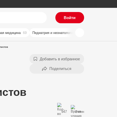
Войти
ая медицина
69
Педиатрия и неонатология
59
Хирургия
57
Ви
алистов
Добавить в избранное
истов
947
2 мин