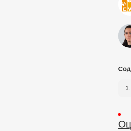
Сод
Оц