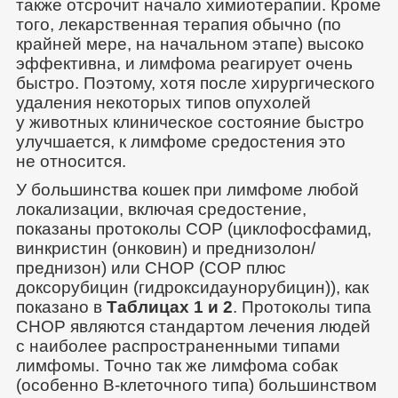
также отсрочит начало химиотерапии. Кроме
того, лекарственная терапия обычно (по
крайней мере, на начальном этапе) высоко
эффективна, и лимфома реагирует очень
быстро. Поэтому, хотя после хирургического
удаления некоторых типов опухолей
у животных клиническое состояние быстро
улучшается, к лимфоме средостения это
не относится.
У большинства кошек при лимфоме любой
локализации, включая средостение,
показаны протоколы COP (циклофосфамид,
винкристин (онковин) и преднизолон/
преднизон) или CHOP (COP плюс
доксорубицин (гидроксидаунорубицин)), как
показано в
Таблицах 1 и 2
. Протоколы типа
CHOP являются стандартом лечения людей
с наиболее распространенными типами
лимфомы. Точно так же лимфома собак
(особенно В-клеточного типа) большинством