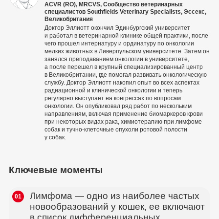
ACVR (RO), MRCVS, Сообщество ветеринарных
специалистов Southfields Veterinary Specialists, Эссекс,
Великобритания
Доктор Эллиотт окончил Эдинбургский университет
и работал в ветеринарной клинике общей практики, после
чего прошел интернатуру и ординатуру по онкологии
мелких животных в Ливерпульском университете. Затем он
занялся преподаванием онкологии в университете,
а после перешел в крупный специализированный центр
в Великобритании, где помогал развивать онкологическую
службу. Доктор Эллиотт накопил опыт во всех аспектах
радиационной и клинической онкологии и теперь
регулярно выступает на конгрессах по вопросам
онкологии. Он опубликовал ряд работ по нескольким
направлениям, включая применение биомаркеров крови
при некоторых видах рака, химиотерапию при лимфоме
собак и тучно-клеточные опухоли ротовой полости
у собак.
Ключевые моменты
Лимфома — одно из наиболее частых
01
новообразований у кошек, ее включают
в список дифференциальных