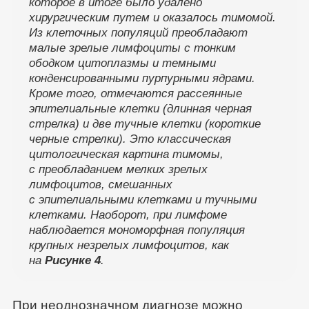
которое в итоге было удалено
хирургическим путем и оказалось тимомой.
Из клеточных популяций преобладают
малые зрелые лимфоциты с тонким
ободком цитоплазмы и темными
конденсированными пурпурными ядрами.
Кроме того, отмечаются рассеянные
эпителиальные клетки (длинная черная
стрелка) и две тучные клетки (короткие
черные стрелки). Это классическая
цитологическая картина тимомы,
с преобладанием мелких зрелых
лимфоцитов, смешанных
с эпителиальными клетками и тучными
клетками. Наоборот, при лимфоме
наблюдается мономорфная популяция
крупных незрелых лимфоцитов, как
на
Рисунке 4
.
При неоднозначном диагнозе можно