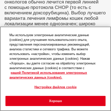
онкологов обычно лечится первой линией
с помощью протокола CHOP (то есть с
включением доксорубицина). Выбор лучшего
варианта лечения лимфомы кошек любой
локализации менее однозначен; широко
используют протоколы COP и CHOP,
и в большинстве исследований
Мы используем электронные аналитические данные
значительного преимущества CHOP перед
(cookies) для улучшения пользовательского опыта,
представления персонализированных рекомендаций,
COP не выявлено. Кроме того, у кошек
анализа статистики и сетевого трафика. Вы можете
доксорубицин в качестве монотерапии
использовать «настройки», чтобы изменить выбор
по сравнению с собаками, по-видимому,
электронных аналитических данных (cookies). Нажав
менее эффективен и часто вызывает
«Хорошо», вы даете согласие на обработку электронных
нефротоксическое действие. Учитывая
аналитических данных (cookies) в соответствии с
предрасположенность стареющих кошек к
нашей Политикой использования электронных
аналитических данных (cookies).
хроническим заболеваниям почек
, эти
ограничения необходимо учитывать
Настройки файлов cookie
при составлении плана лечения.
Хорошо
Неделя
1
2
3
4
7, 10,
Главная
Мероприятия
Войти
Избранное
Меню
13, 16,